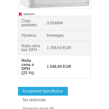
skladom
Číslo
3.024884
produktu:
Výrobca:
Immergas
Naša cena
1 258,54 EUR
bez DPH :
Naša
cena s
1 548,00 EUR
DPH
(23 %):
Kompletné špecifikácie
Na stiahnutie
Súvisiaci tovar (0)