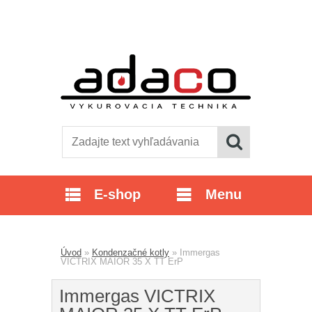
E-shop
Menu
Úvod
»
Kondenzačné kotly
»
Immergas
VICTRIX MAIOR 35 X TT ErP
Immergas VICTRIX