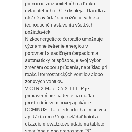
pomocou zrozumiteľného a ľahko
ovládateľného LCD displeja. Tlačidlá a
otočné ovládače umožňujú rýchle a
jednoduché nastavenia všetkých
požiadaviek.
Nízkoenergetické čerpadlo umožňuje
významné šetrenie energiou v
porovnaní s tradičným čerpadlom a
automaticky prispôsobuje svoj výkon
zmenám odporu prúdenia, napríklad pri
reakcii termostatických ventilov alebo
zónových ventilov.
VICTRIX Maior 35 X TT ErP je
pripravený pre riadenie na diaľku
prostredníctvom novej aplikácie
DOMINUS. Táto jednoduchá, intuitívna
aplikácia umožňuje ovládať kotol a
ukazuje prevádzkové údaje na tablete,
smartfóne alebo prenosnom PC.