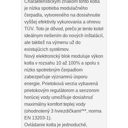
Charakteristickým znakom tohto kotla
je nízka spotreba modulačného
čerpadla, vytvoreného na dosiahnutie
vyššej efektivity vykurovania a ohrevu
TÚV. Toto je dôvod, prečo je tento kotol
ideálnym riešením do nových inštalácií,
ale taktiež na výmenu už do
existujúcich systémov.
Nový elektronický blok moduluje výkon
kotla v rozsahu 10 až 100% a spolu s
nízko spotrebným čerpadlom
zabezpečuje významnú úsporu
energie. Prietoková verzia vybavená
prietokovým regulátorom a senzorom
horúcej vody umožňuje dosiahnuť
maximálny komfort teplej vody
(ohodnotený 3 hviezdičkami***, norma
EN 13203-1).
Ovládanie kotla je jednoduché,