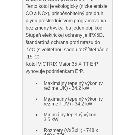
Tento kotol je ekologický (nízke emisie
CO a NOx), prispôsobiteľný pre druh
plynu prostredníctvom programovania
bez zmeny trysky, iba jeden obj. kód.
Stupeň elektrickej ochrany je IPX5D,
štandardná ochrana proti mrazu do
-5°C (s voliteľnou sadou rozšítiteľnád o
-15°C).
Kotol VICTRIX Maior 35 X TT ErP
vyhovuje podmienkam ErP.
Maximálny tepelný výkon (v
režime ÚK) - 34,2 kW
Maximálny tepelný výkon (v
režime TÚV) - 34,2 kW
Minimálny tepelný výkon-
3,5 kW
Rozmery (VxŠxH) - 748 x