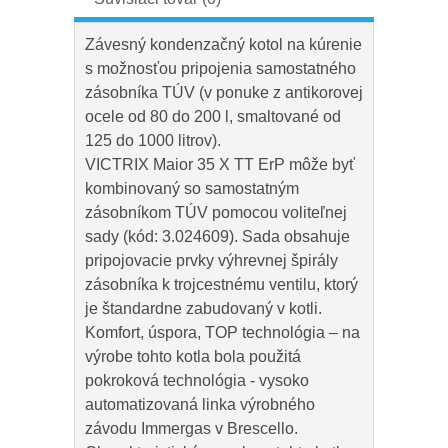
Závesný kondenzačný kotol na kúrenie
s možnosťou pripojenia samostatného
zásobníka TÚV (v ponuke z antikorovej
ocele od 80 do 200 l, smaltované od
125 do 1000 litrov).
VICTRIX Maior 35 X TT ErP môže byť
kombinovaný so samostatným
zásobníkom TÚV pomocou voliteľnej
sady (kód: 3.024609). Sada obsahuje
pripojovacie prvky výhrevnej špirály
zásobníka k trojcestnému ventilu, ktorý
je štandardne zabudovaný v kotli.
Komfort, úspora, TOP technológia – na
výrobe tohto kotla bola použitá
pokroková technológia - vysoko
automatizovaná linka výrobného
závodu Immergas v Brescello.